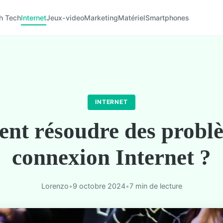
h Tech
Internet
Jeux-video
Marketing
Matériel
Smartphones
INTERNET
t résoudre des probl
connexion Internet ?
Lorenzo
•
9 octobre 2024
•
7 min de lecture