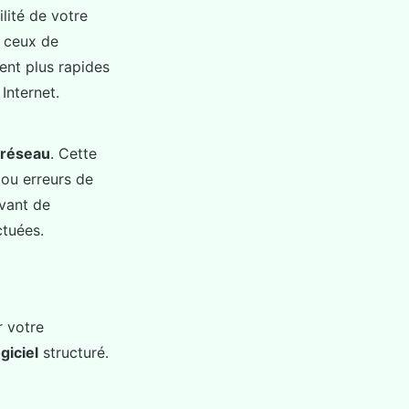
ilité de votre
e ceux de
vent plus rapides
Internet.
s réseau
. Cette
 ou erreurs de
avant de
ctuées.
r votre
giciel
structuré.