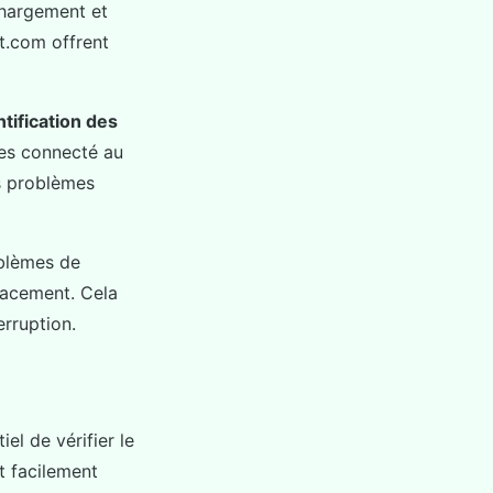
chargement et
t.com offrent
ntification des
tes connecté au
es problèmes
oblèmes de
cacement. Cela
erruption.
el de vérifier le
t facilement