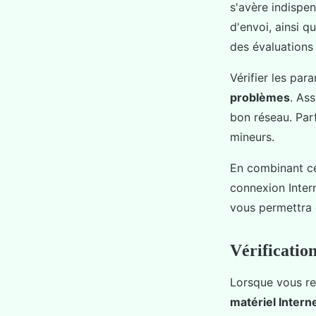
s'avère indispe
d'envoi, ainsi 
des évaluations 
Vérifier les par
problèmes
. As
bon réseau. Par
mineurs.
En combinant ce
connexion Inter
vous permettra d
Vérificatio
Lorsque vous ren
matériel Intern