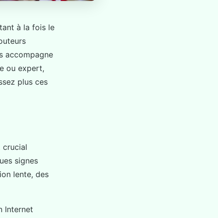
nt à la fois le
routeurs
ous accompagne
e ou expert,
ssez plus ces
t crucial
ques signes
on lente, des
n Internet