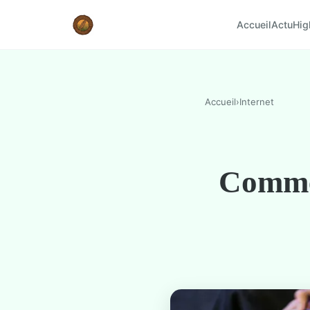
Accueil
Actu
Hig
Accueil
›
Internet
Commen