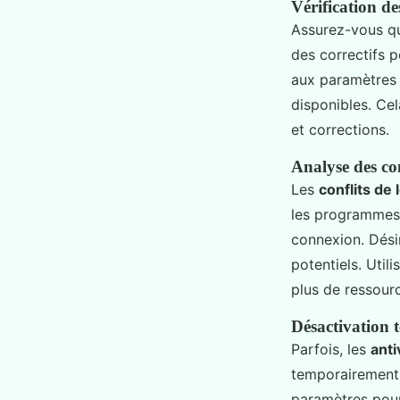
Vérification de
Assurez-vous q
des correctifs 
aux paramètres d
disponibles. Ce
et corrections.
Analyse des conf
Les
conflits de 
les programmes 
connexion. Dési
potentiels. Util
plus de ressourc
Désactivation t
Parfois, les
anti
temporairement p
paramètres pour