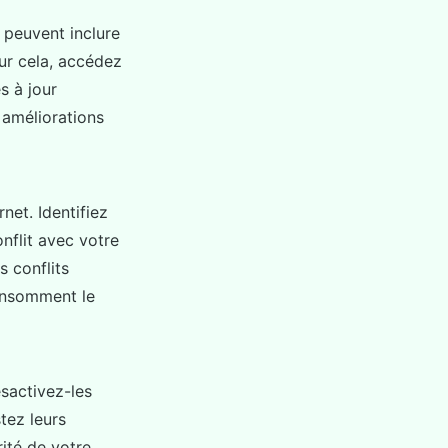
r peuvent inclure
ur cela, accédez
s à jour
 améliorations
et. Identifiez
nflit avec votre
 conflits
consomment le
sactivez-les
tez leurs
ité de votre