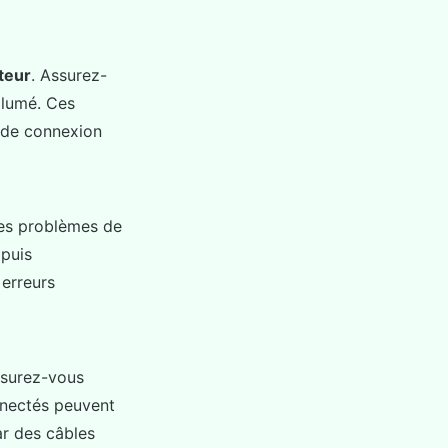
teur
. Assurez-
llumé. Ces
 de connexion
es problèmes de
 puis
 erreurs
ssurez-vous
nnectés peuvent
ar des câbles